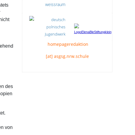
tets
r
nicht
homepageredaktion
gehend
[at] asgsg.nrw.schule
en des
Kopien
et.
en von