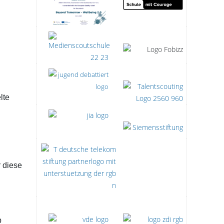
lte
 diese
b