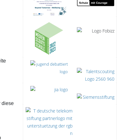
lte
 diese
b