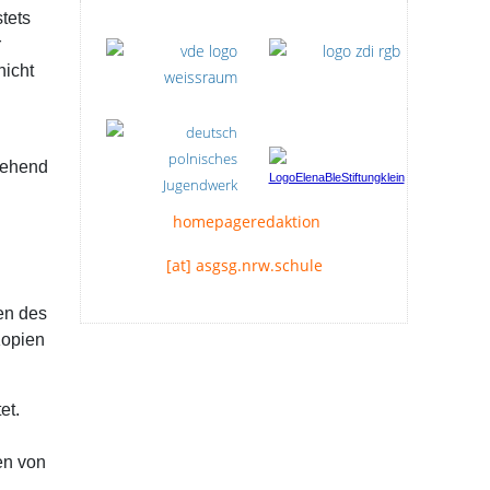
tets
r
nicht
gehend
homepageredaktion
[at] asgsg.nrw.schule
en des
Kopien
et.
en von