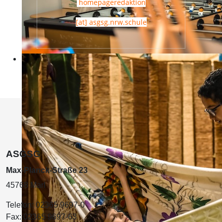
homepageredaktion
[at] asgsg.nrw.schule
ASGSG
Max-Planck-Straße 23
45768 Marl
Telefon:
02365 9697-0
Fax:
02365 9697-63