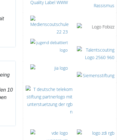
it
being
den 10
ben