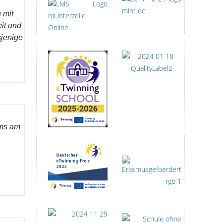
 mit
it und
sjenige
ums am