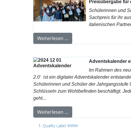
Preisübergabe für 
Schülerinnen und S
Sachpreis für ihr a
italienischen Partne
Weiterlesen …
Adventskalender e
Im Rahmen des neue
2.0‘
ist ein digitaler Adventskalender entstan
Schülerinnen und Schüler der Jahrgangsstufe 9
Schlüsseln zum Wohlbefinden beschäftigt. Jed
geht...
Weiterlesen …
Quality Label WWW