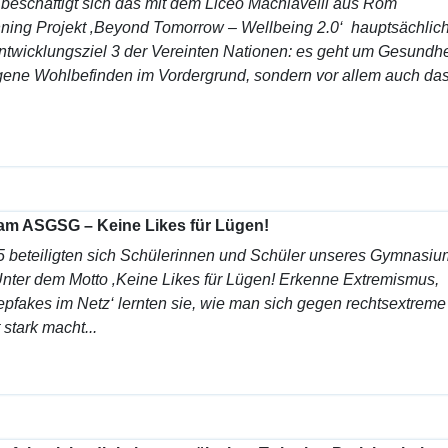
 beschäftigt sich das mit dem Liceo Machiavelli aus Rom
ning Projekt ‚Beyond Tomorrow – Wellbeing 2.0‘ hauptsächlich
twicklungsziel 3 der Vereinten Nationen: es geht um Gesundhe
eigene Wohlbefinden im Vordergrund, sondern vor allem auch da
 am ASGSG – Keine Likes für Lügen!
5 beteiligten sich Schülerinnen und Schüler unseres Gymnasi
 Unter dem Motto ‚Keine Likes für Lügen! Erkenne Extremismus,
fakes im Netz‘ lernten sie, wie man sich gegen rechtsextreme
 stark macht...